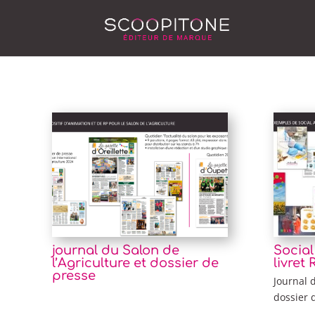
journal du Salon de
Social
l’Agriculture et dossier de
livret
presse
Journal d
dossier 