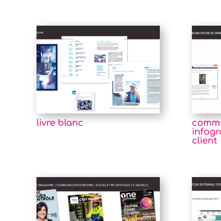
livre blanc
commu
infog
client