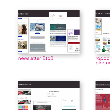
newsletter BtoB
rappor
plaque