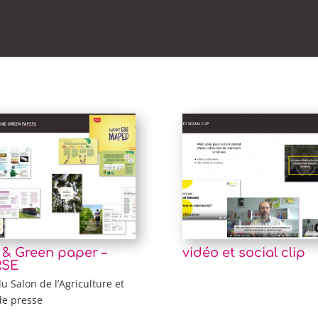
 & Green paper –
vidéo et social clip
 RSE
u Salon de l’Agriculture et
de presse