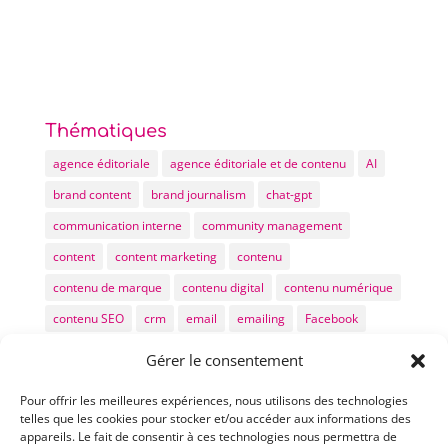
Thématiques
agence éditoriale
agence éditoriale et de contenu
AI
brand content
brand journalism
chat-gpt
communication interne
community management
content
content marketing
contenu
contenu de marque
contenu digital
contenu numérique
contenu SEO
crm
email
emailing
Facebook
GEO
IA
ia generative
inbound
inbound marketing
Gérer le consentement
kpi
LinkedIn
LLM
marketing digital
Pour offrir les meilleures expériences, nous utilisons des technologies
marketing éditorial
méthode rédaction de contenus
telles que les cookies pour stocker et/ou accéder aux informations des
appareils. Le fait de consentir à ces technologies nous permettra de
newsletter
podcast
produire du contenu