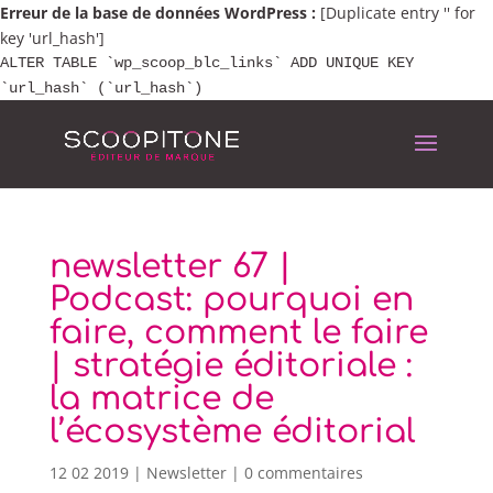
Erreur de la base de données WordPress :
[Duplicate entry '' for
key 'url_hash']
ALTER TABLE `wp_scoop_blc_links` ADD UNIQUE KEY
`url_hash` (`url_hash`)
newsletter 67 |
Podcast: pourquoi en
faire, comment le faire
| stratégie éditoriale :
la matrice de
l’écosystème éditorial
12 02 2019
|
Newsletter
|
0 commentaires