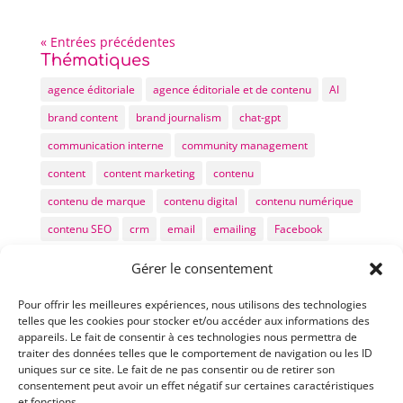
« Entrées précédentes
Thématiques
agence éditoriale
agence éditoriale et de contenu
AI
brand content
brand journalism
chat-gpt
communication interne
community management
content
content marketing
contenu
contenu de marque
contenu digital
contenu numérique
contenu SEO
crm
email
emailing
Facebook
GEO
IA
ia generative
inbound
inbound marketing
Gérer le consentement
kpi
LinkedIn
LLM
marketing digital
Pour offrir les meilleures expériences, nous utilisons des technologies
marketing éditorial
méthode rédaction de contenus
telles que les cookies pour stocker et/ou accéder aux informations des
appareils. Le fait de consentir à ces technologies nous permettra de
newsletter
podcast
produire du contenu
traiter des données telles que le comportement de navigation ou les ID
référencement
réseaux sociaux
seo
seo editorial
uniques sur ce site. Le fait de ne pas consentir ou de retirer son
consentement peut avoir un effet négatif sur certaines caractéristiques
stratégie digitale
stratégie numérique
et fonctions.