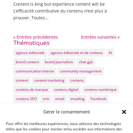
Content is king but experience content will be
L’efficacité contributive du contenu n’est plus à
prouver. Toutes...
« Entrées précédentes
Entrées suivantes »
Thématiques
agence éditoriale
agence éditoriale et de contenu
AI
brand content
brand journalism
chat-gpt
communication interne
community management
content
content marketing
contenu
contenu de marque
contenu digital
contenu numérique
contenu SEO
crm
email
emailing
Facebook
GEO
IA
ia generative
inbound
inbound marketing
Gérer le consentement
kpi
LinkedIn
LLM
marketing digital
Pour offrir les meilleures expériences, nous utilisons des technologies
marketing éditorial
méthode rédaction de contenus
telles que les cookies pour stocker et/ou accéder aux informations des